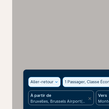
Aller-retour
expand_more
1 Passager, Classe Éc
À partir de
Vers
close