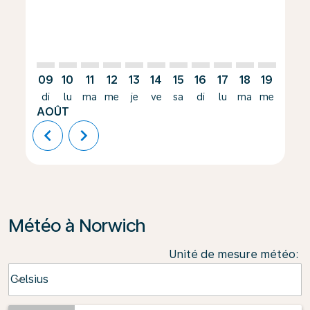
09
10
11
12
13
14
15
16
17
18
19
20
di
lu
ma
me
je
ve
sa
di
lu
ma
me
je
AOÛT
chevron_left
chevron_right
Météo à Norwich
Unité de mesure météo
:
Weather unit option Celsius Selected
Celsius
keyboard_arrow_down