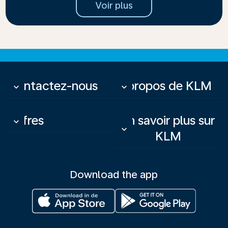
Voir plus
Contactez-nous
À propos de KLM
keyboard_arrow_down
keyboard_arrow_down
Offres
En savoir plus sur
keyboard_arrow_down
keyboard_arrow_down
KLM
Download the app