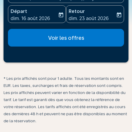
Départ
Retour
today
today
fc-booking-departure-date-aria-label
fc-booking-return-date-ari
dim. 16 août 2026
dim. 23 août 2026
Voir les offres
* Les prix affichés sont pour 1 adulte. Tous les montants sont en
EUR. Les taxes, surcharges et frais de réservation sont compris.
Les prix affichés peuvent varier en fonction de la disponibilité du
tarif. Le tarif est garanti dès que vous obtenez la référence de
votre réservation. Les tarifs affichés ont été enregistrés au cours
des dernières 48 h et peuvent ne pas être disponibles au moment
de la réservation.