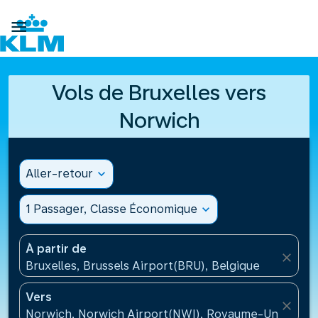

Vols de Bruxelles vers
Norwich
Aller-retour
expand_more
1 Passager, Classe Économique
expand_more
À partir de
close
Bruxelles, Brussels Airport(BRU), Belgique
Vers
close
Norwich, Norwich Airport(NWI), Royaume-Uni