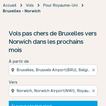
Accueil
Vols
Pour Royaume-Uni
Bruxelles - Norwich
Si aucun résultat n’est disponible, cliquez sur « Trouver
Vols pas chers de Bruxelles vers
Norwich dans les prochains
mois
À partir de
location_on
close
Vers
location_on
close