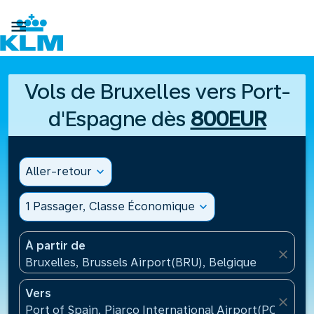

Vols de Bruxelles vers Port-
d'Espagne dès
800EUR
Aller-retour
expand_more
1 Passager, Classe Économique
expand_more
À partir de
close
Bruxelles, Brussels Airport(BRU), Belgique
Vers
close
Port of Spain, Piarco International Airport(POS), Tr