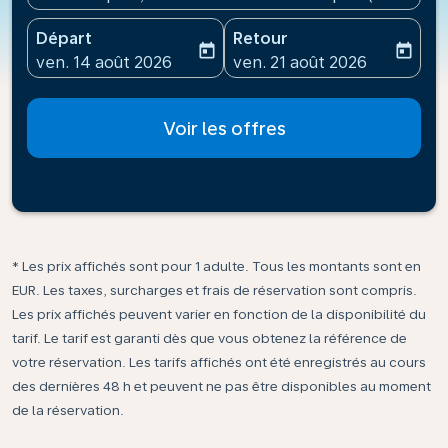
Départ
Retour
today
today
fc-booking-departure-date-aria-label
fc-booking-return-date-ari
ven. 14 août 2026
ven. 21 août 2026
Voir les offres
* Les prix affichés sont pour 1 adulte. Tous les montants sont en
EUR. Les taxes, surcharges et frais de réservation sont compris.
Les prix affichés peuvent varier en fonction de la disponibilité du
tarif. Le tarif est garanti dès que vous obtenez la référence de
votre réservation. Les tarifs affichés ont été enregistrés au cours
des dernières 48 h et peuvent ne pas être disponibles au moment
de la réservation.