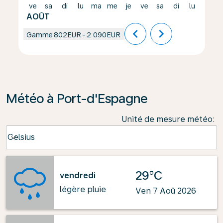
ve
sa
di
lu
ma
me
je
ve
sa
di
lu
ma
AOÛT
chevron_left
chevron_right
Gamme
802EUR
-
2 090EUR
Météo à Port-d'Espagne
Unité de mesure météo
:
Weather unit option Celsius Selected
Celsius
keyboard_arrow_down
29°C
vendredi
légère pluie
Ven 7 Aoû 2026