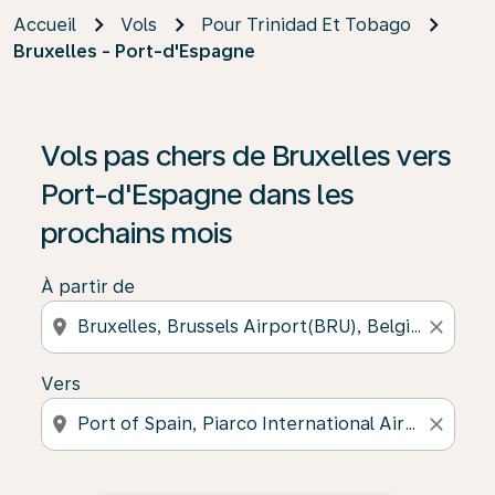
Accueil
Vols
Pour Trinidad Et Tobago
Bruxelles - Port-d'Espagne
Vols pas chers de Bruxelles vers
Port-d'Espagne dans les
prochains mois
À partir de
location_on
close
Vers
location_on
close