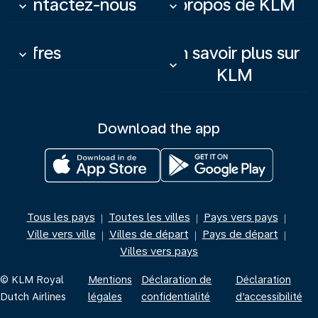
Contactez-nous
À propos de KLM
keyboard_arrow_down
keyboard_arrow_down
Offres
En savoir plus sur
keyboard_arrow_down
keyboard_arrow_down
KLM
Download the app
Tous les pays
Toutes les villes
Pays vers pays
|
|
|
Ville vers ville
Villes de départ
Pays de départ
|
|
|
Villes vers pays
© KLM Royal
Mentions
Déclaration de
Déclaration
Dutch Airlines
légales
confidentialité
d’accessibilité