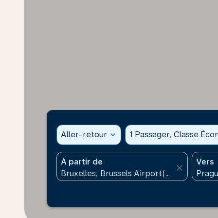
Aller-retour
expand_more
1 Passager, Classe Éc
À partir de
Vers
close