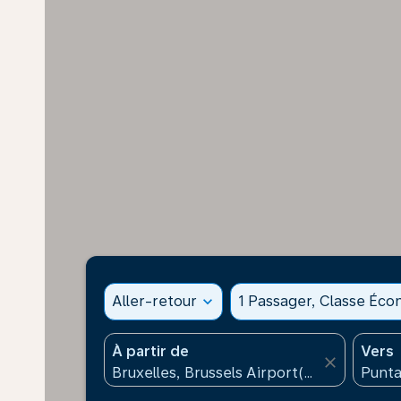
Aller-retour
expand_more
1 Passager, Classe Éc
À partir de
Vers
close