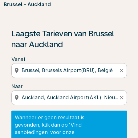
Brussel - Auckland
Wanneer er geen resultaat is gevonden, klik dan op ‘V
Laagste Tarieven van Brussel
naar Auckland
Vanaf
location_on
close
Naar
location_on
close
Wanneer er geen resultaat is
gevonden, klik dan op ‘Vind
aanbiedingen’ voor onze