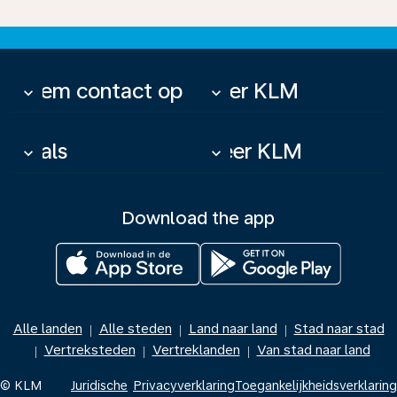
Neem contact op
Over KLM
keyboard_arrow_down
keyboard_arrow_down
Deals
Meer KLM
keyboard_arrow_down
keyboard_arrow_down
Download the app
Alle landen
Alle steden
Land naar land
Stad naar stad
|
|
|
Vertreksteden
Vertreklanden
Van stad naar land
|
|
|
© KLM
Juridische
Privacyverklaring
Toegankelijkheidsverklaring