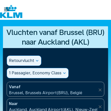

Vluchten vanaf Brussel (BRU)
naar Auckland (AKL)
Retourvlucht
expand_more
1 Passagier, Economy Class
expand_more
Vanaf
close
Brussel, Brussels Airport(BRU), België
Naar
close
Auckland, Auckland Airport(AKL), Nieuw-Zeeland