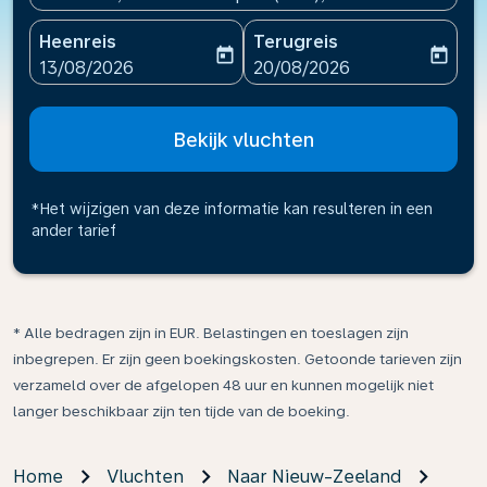
Heenreis
Terugreis
today
today
fc-booking-departure-date-aria-label
fc-booking-return-date-ari
13/08/2026
20/08/2026
Bekijk vluchten
*Het wijzigen van deze informatie kan resulteren in een
ander tarief
* Alle bedragen zijn in EUR. Belastingen en toeslagen zijn
inbegrepen. Er zijn geen boekingskosten. Getoonde tarieven zijn
verzameld over de afgelopen 48 uur en kunnen mogelijk niet
langer beschikbaar zijn ten tijde van de boeking.
Home
Vluchten
Naar Nieuw-Zeeland