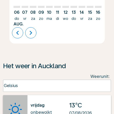
06
07
08
09
10
11
12
13
14
15
16
17
do
vr
za
zo
ma
di
wo
do
vr
za
zo
ma
AUG.
chevron_left
chevron_right
Het weer in Auckland
Weerunit
:
Weather unit option Celsius Selected
Celsius
keyboard_arrow_down
13°C
vrijdag
onbewolkt
07/08/2026