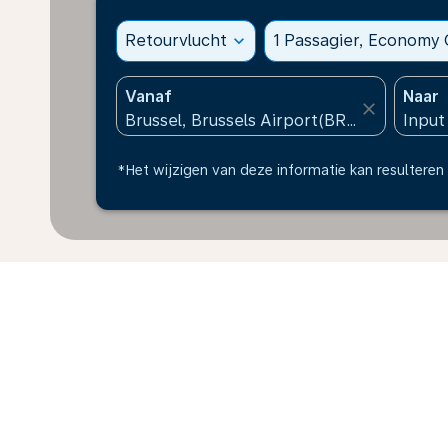
Retourvlucht
expand_more
1 Passagier, Economy 
Vanaf
Naar
close
*Het wijzigen van deze informatie kan resulteren 
* Alle bedragen zijn in EUR. Belastingen en toeslage
mogelijk niet langer beschikbaar zijn ten tijde van de