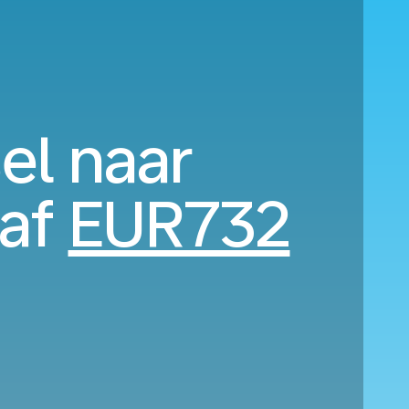
el naar
naf
EUR732