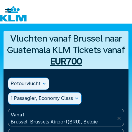

Vluchten vanaf Brussel naar
Guatemala KLM Tickets vanaf
EUR700
Retourvlucht
expand_more
1 Passagier, Economy Class
expand_more
Vanaf
close
Brussel, Brussels Airport(BRU), België