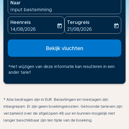
Naar
Input bestemming
Heenreis
Terugreis
today
today
fc-booking-departure-date-aria-label
fc-booking-return-date-ari
14/08/2026
21/08/2026
Bekijk vluchten
*Het wijzigen van deze informatie kan resulteren in een
ander tarief
* Alle bedragen zijn in EUR. Belastingen en toeslagen zijn
inbegrepen. Er zijn geen boekingskosten. Getoonde tarieven zijn
verzameld over de afgelopen 48 uur en kunnen mogelijk niet
langer beschikbaar zijn ten tijde van de boeking.