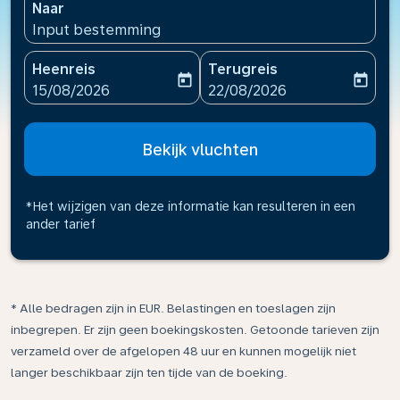
Naar
Input bestemming
Heenreis
Terugreis
today
today
fc-booking-departure-date-aria-label
fc-booking-return-date-ari
15/08/2026
22/08/2026
Bekijk vluchten
*Het wijzigen van deze informatie kan resulteren in een
ander tarief
* Alle bedragen zijn in EUR. Belastingen en toeslagen zijn
inbegrepen. Er zijn geen boekingskosten. Getoonde tarieven zijn
verzameld over de afgelopen 48 uur en kunnen mogelijk niet
langer beschikbaar zijn ten tijde van de boeking.