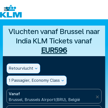

Vluchten vanaf Brussel naar
India KLM Tickets vanaf
EUR596
Retourvlucht
expand_more
1 Passagier, Economy Class
expand_more
Vanaf
close
Brussel, Brussels Airport(BRU), België