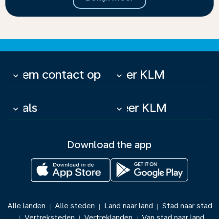
Neem contact op
Over KLM
keyboard_arrow_down
keyboard_arrow_down
Deals
Meer KLM
keyboard_arrow_down
keyboard_arrow_down
Download the app
Alle landen
Alle steden
Land naar land
Stad naar stad
|
|
|
Vertreksteden
Vertreklanden
Van stad naar land
|
|
|