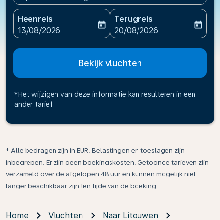
Heenreis
Terugreis
today
today
fc-booking-departure-date-aria-label
fc-booking-return-date-ari
13/08/2026
20/08/2026
Bekijk vluchten
*Het wijzigen van deze informatie kan resulteren in een
ander tarief
* Alle bedragen zijn in EUR. Belastingen en toeslagen zijn
inbegrepen. Er zijn geen boekingskosten. Getoonde tarieven zijn
verzameld over de afgelopen 48 uur en kunnen mogelijk niet
langer beschikbaar zijn ten tijde van de boeking.
Home
Vluchten
Naar Litouwen