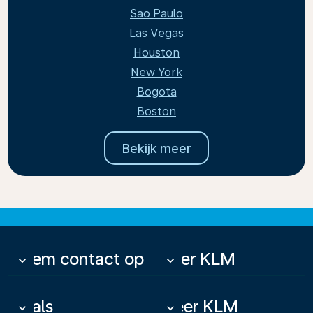
Sao Paulo
Las Vegas
Houston
New York
Bogota
Boston
Bekijk meer
Neem contact op
Over KLM
keyboard_arrow_down
keyboard_arrow_down
Deals
Meer KLM
keyboard_arrow_down
keyboard_arrow_down