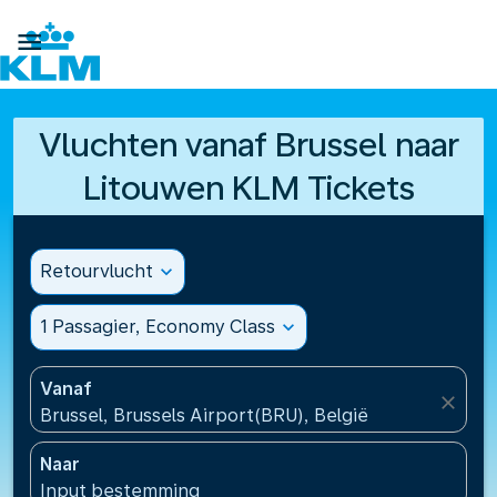

Vluchten vanaf Brussel naar
Litouwen KLM Tickets
Retourvlucht
expand_more
1 Passagier, Economy Class
expand_more
Vanaf
close
Brussel, Brussels Airport(BRU), België
Naar
Input bestemming