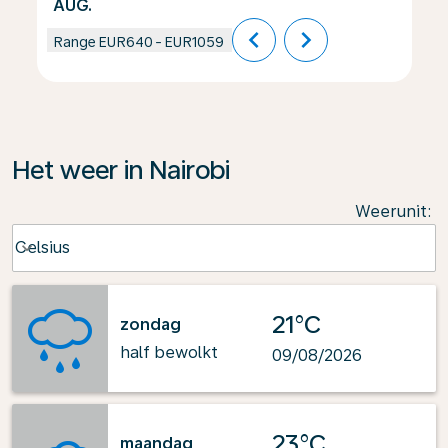
AUG.
chevron_left
chevron_right
Range
EUR640
-
EUR1059
Het weer in Nairobi
Weerunit
:
Weather unit option Celsius Selected
Celsius
keyboard_arrow_down
21°C
zondag
half bewolkt
09/08/2026
23°C
maandag