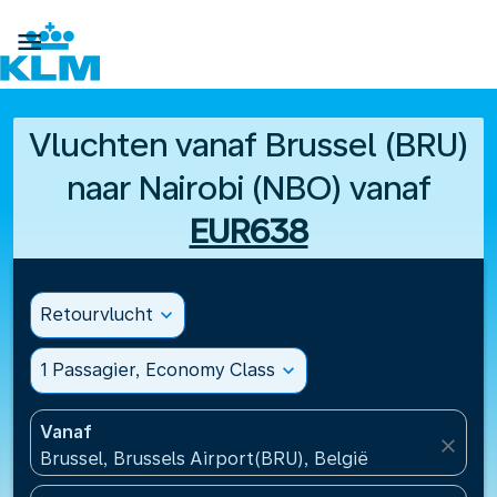

Vluchten vanaf Brussel (BRU)
naar Nairobi (NBO) vanaf
EUR638
Retourvlucht
expand_more
1 Passagier, Economy Class
expand_more
Vanaf
close
Brussel, Brussels Airport(BRU), België