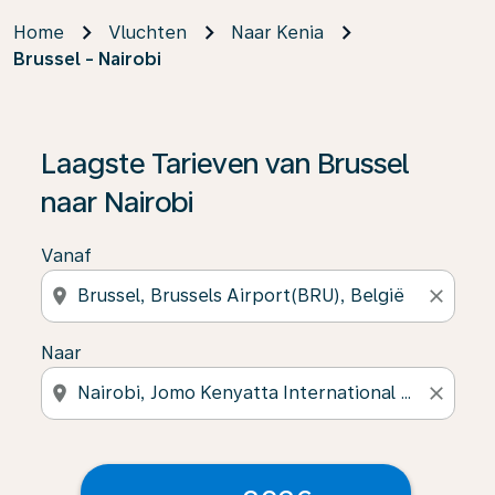
Home
Vluchten
Naar Kenia
Brussel - Nairobi
Laagste Tarieven van Brussel
naar Nairobi
Vanaf
location_on
close
Naar
location_on
close