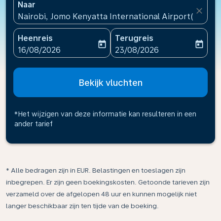
Naar
close
Nairobi, Jomo Kenyatta International Airport(NBO), 
Heenreis
Terugreis
today
today
fc-booking-departure-date-aria-label
fc-booking-return-date-ari
16/08/2026
23/08/2026
Bekijk vluchten
*Het wijzigen van deze informatie kan resulteren in een
ander tarief
* Alle bedragen zijn in EUR. Belastingen en toeslagen zijn
inbegrepen. Er zijn geen boekingskosten. Getoonde tarieven zijn
verzameld over de afgelopen 48 uur en kunnen mogelijk niet
langer beschikbaar zijn ten tijde van de boeking.