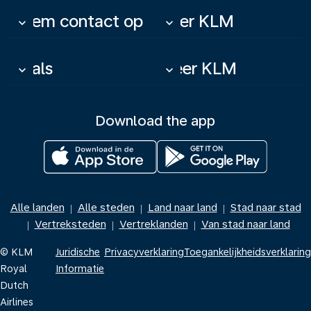
Neem contact op
Over KLM
keyboard_arrow_down
keyboard_arrow_down
Deals
Meer KLM
keyboard_arrow_down
keyboard_arrow_down
Download the app
Alle landen
Alle steden
Land naar land
Stad naar stad
|
|
|
Vertreksteden
Vertreklanden
Van stad naar land
|
|
|
© KLM
Juridische
Privacyverklaring
Toegankelijkheidsverklaring
Royal
Informatie
Dutch
Airlines