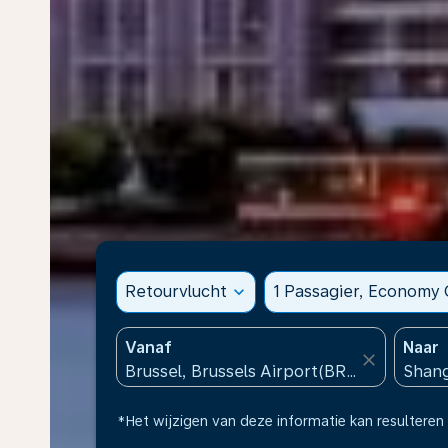
Retourvlucht
expand_more
1 Passagier, Economy 
Vanaf
Naar
close
*Het wijzigen van deze informatie kan resulteren 