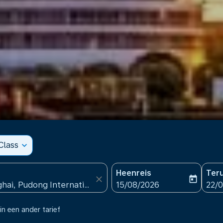
Class
expand_more
Heenreis
Ter
close
today
fc-booking-departure-date
fc-b
15/08/2026
22/
in een ander tarief