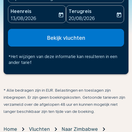
Heenreis
Terugreis
today
today
fc-booking-departure-date-aria-label
fc-booking-return-date-ari
13/08/2026
20/08/2026
Bekijk vluchten
*Het wijzigen van deze informatie kan resulteren in een
ander tarief
* Alle bedragen zijn in EUR. Belastingen en toeslagen zijn
inbegrepen. Er zijn geen boekingskosten. Getoonde tarieven zijn
verzameld over de afgelopen 48 uur en kunnen mogelijk niet
langer beschikbaar zijn ten tijde van de boeking.
Home
Vluchten
Naar Zimbabwe