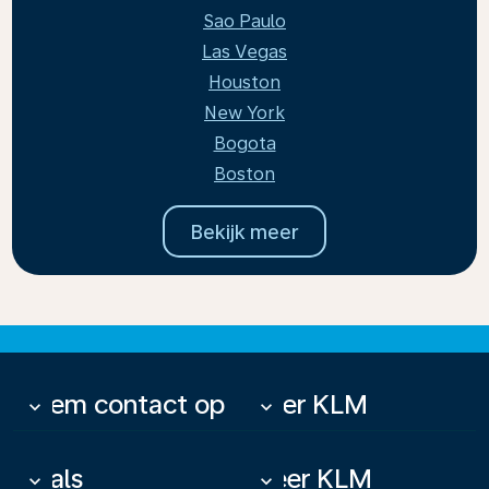
Sao Paulo
Las Vegas
Houston
New York
Bogota
Boston
Bekijk meer
Neem contact op
Over KLM
keyboard_arrow_down
keyboard_arrow_down
Deals
Meer KLM
keyboard_arrow_down
keyboard_arrow_down