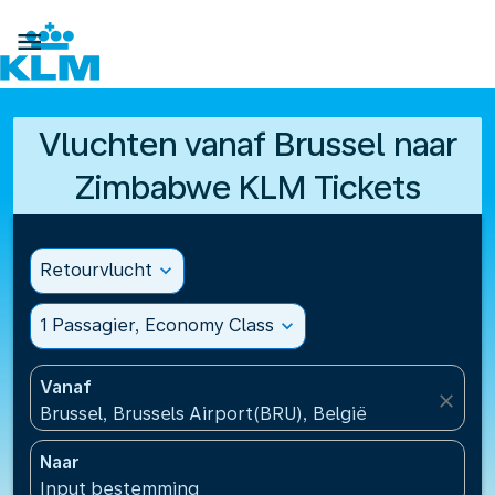

Vluchten vanaf Brussel naar
Zimbabwe KLM Tickets
Retourvlucht
expand_more
1 Passagier, Economy Class
expand_more
Vanaf
close
Brussel, Brussels Airport(BRU), België
Naar
Input bestemming