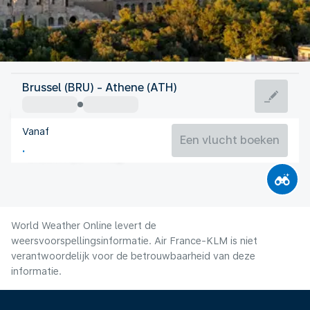
Griekenland
Brussel (BRU) - Athene (ATH)
Athene
Vanaf
27°C
Griekenland
Een vlucht boeken
Vluchttijd
Aug.
World Weather Online levert de
weersvoorspellingsinformatie. Air France-KLM is niet
verantwoordelijk voor de betrouwbaarheid van deze
informatie.